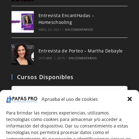
Entrevista EncantHadas –
Homeschooling
ABRIL 24, 2021
/
SIN COMENTARIOS
Entrevista de Porteo – Martha Debayle
OCTUBRE 1, 2015
/
SIN COMENTARIOS
Cursos Disponibles
Aprueba el uso de cookies
Para brindar las mejores experiencias, utilizamos
tecnologías como cookies para almacenar y/o acceder a
información del dispositivo. Dar su consentimiento a estas
tecnologías nos permitirá procesar datos como el
comportamiento de navegación o identificaciones únicas en