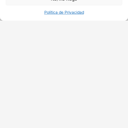
Política de Privacidad
Creatividad
Les comparto más avances de Zuri leyendo y
hago un par de comentarios sobre nuestra
creatividad como padres.
LEER MÁS »
agosto 16, 2011
3 comentarios